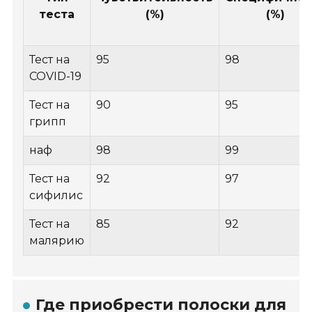
теста
(%)
(%)
Тест на
95
98
COVID-19
Тест на
90
95
грипп
наф
98
99
Тест на
92
97
сифилис
Тест на
85
92
малярию
Где приобрести полоски для