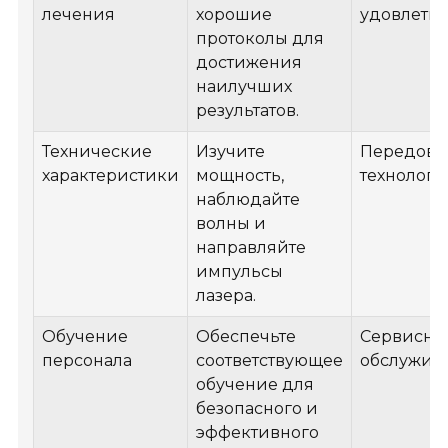
лечения
хорошие
удовлетв
протоколы для
достижения
наилучших
результатов.
Технические
Изучите
Передова
характеристики
мощность,
технологи
наблюдайте
волны и
направляйте
импульсы
лазера.
Обучение
Обеспечьте
Сервисно
персонала
соответствующее
обслужив
обучение для
безопасного и
эффективного