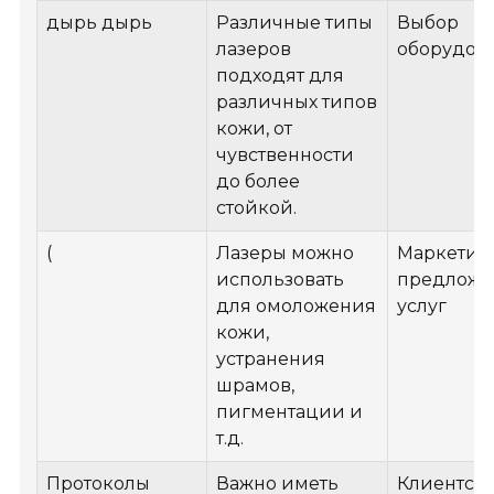
дырь дырь
Различные типы
Выбор
лазеров
оборудов
подходят для
различных типов
кожи, от
чувственности
до более
стойкой.
(
Лазеры можно
Маркетин
использовать
предложе
для омоложения
услуг
кожи,
устранения
шрамов,
пигментации и
т.д.
Протоколы
Важно иметь
Клиентск